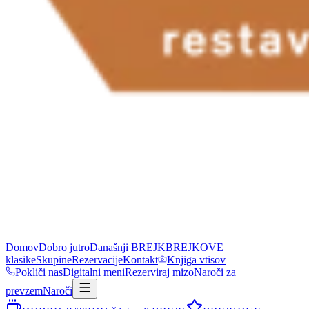
Domov
Dobro jutro
Današnji BREJK
BREJKOVE
klasike
Skupine
Rezervacije
Kontakt
Knjiga vtisov
Pokliči nas
Digitalni meni
Rezerviraj mizo
Naroči za
prevzem
Naroči