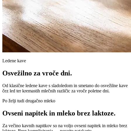
Ledene kave
Osvežilno za vroče dni.
Od klasične ledene kave s sladoledom in smetano do osvežilne kave
čez led ter kremastih mlečnih različic za vroče poletne dni.
Po želji tudi drugačno mleko
Ovseni napitek in mleko brez laktoze.
Za večino kavnih napitkov so na voljo ovseni napitek in mleko brez
laktoze. Brez kompliciranja — povejte natakarju.