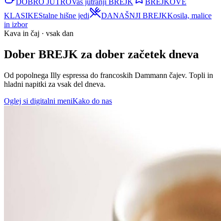
DOBRO JUTRO
Vaš jutranji BREJK
BREJKOVE
KLASIKE
Stalne hišne jedi
DANAŠNJI BREJK
Kosila, malice
in izbor
Kava in čaj · vsak dan
Dober BREJK za dober začetek dneva
Od popolnega Illy espressa do francoskih Dammann čajev. Topli in
hladni napitki za vsak del dneva.
Oglej si digitalni meni
Kako do nas