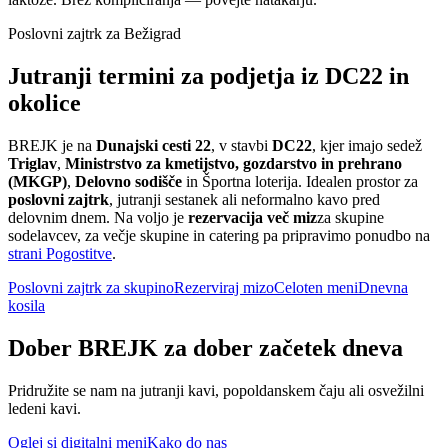
Poslovni zajtrk za Bežigrad
Jutranji termini za podjetja iz DC22 in
okolice
BREJK je na
Dunajski cesti 22
, v stavbi
DC22
, kjer imajo sedež
Triglav
,
Ministrstvo za kmetijstvo, gozdarstvo in prehrano
(MKGP)
,
Delovno sodišče
in Športna loterija. Idealen prostor za
poslovni zajtrk
, jutranji sestanek ali neformalno kavo pred
delovnim dnem. Na voljo je
rezervacija več miz
za skupine
sodelavcev, za večje skupine in catering pa pripravimo ponudbo na
strani Pogostitve
.
Poslovni zajtrk za skupino
Rezerviraj mizo
Celoten meni
Dnevna
kosila
Dober BREJK za dober začetek dneva
Pridružite se nam na jutranji kavi, popoldanskem čaju ali osvežilni
ledeni kavi.
Oglej si digitalni meni
Kako do nas