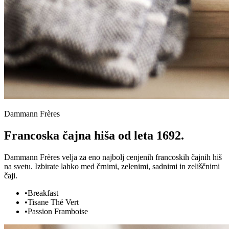
Dammann Frères
Francoska čajna hiša od leta 1692.
Dammann Frères velja za eno najbolj cenjenih francoskih čajnih hiš
na svetu. Izbirate lahko med črnimi, zelenimi, sadnimi in zeliščnimi
čaji.
•
Breakfast
•
Tisane Thé Vert
•
Passion Framboise